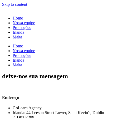
Skip to content
Home
Nossa equipe
Promoções
Irlanda
Malta
Home
Nossa equipe
Promoções
Irlanda
Malta
deixe-nos sua mensagem
Endereço
GoLearn Agency
Irlanda: 44 Leeson Street Lower, Saint Kevin's, Dublin
2, D02 E299