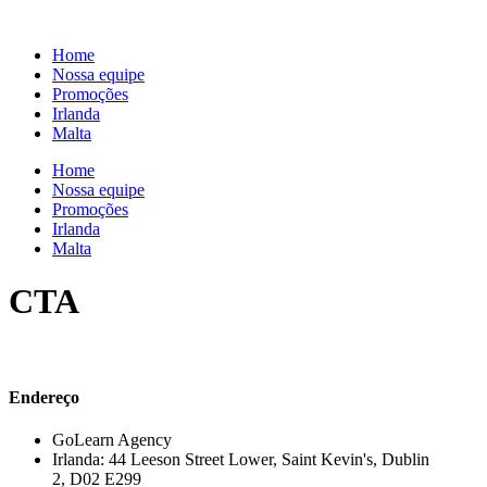
Skip
to
Home
content
Nossa equipe
Promoções
Irlanda
Malta
Home
Nossa equipe
Promoções
Irlanda
Malta
CTA
Endereço
GoLearn Agency
Irlanda: 44 Leeson Street Lower, Saint Kevin's, Dublin
2, D02 E299