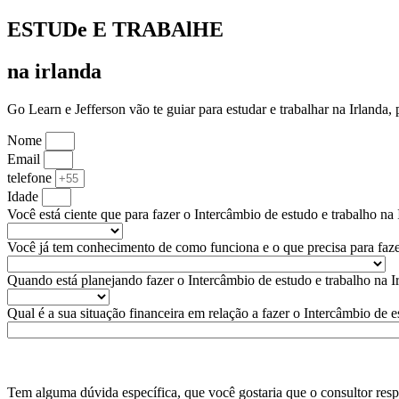
ESTUDe E TRABAlHE
na irlanda
Go Learn e Jefferson vão te guiar para estudar e trabalhar na Irlanda
Nome
Email
telefone
Idade
Você está ciente que para fazer o Intercâmbio de estudo e trabalho na 
Você já tem conhecimento de como funciona e o que precisa para faze
Quando está planejando fazer o Intercâmbio de estudo e trabalho na I
Qual é a sua situação financeira em relação a fazer o Intercâmbio de e
Tem alguma dúvida específica, que você gostaria que o consultor re