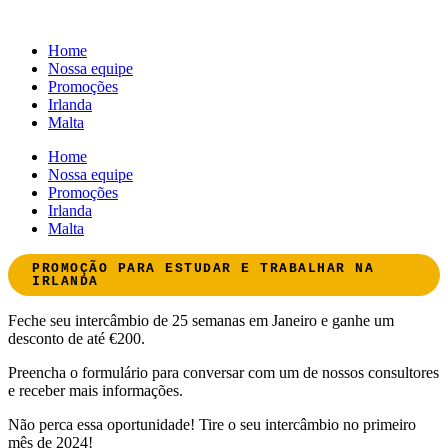
Skip
to
Home
content
Nossa equipe
Promoções
Irlanda
Malta
Home
Nossa equipe
Promoções
Irlanda
Malta
PROMOÇÃO PARA ESTUDAR E TRABALHAR NA
IRLANDA
Feche seu intercâmbio de 25 semanas em Janeiro e ganhe um
desconto de até €200.
Preencha o formulário para conversar com um de nossos consultores
e receber mais informações.
Não perca essa oportunidade! Tire o seu intercâmbio no primeiro
mês de 2024!