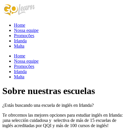
Skip
to
content
Home
Nossa equipe
Promoções
Irlanda
Malta
Home
Nossa equipe
Promoções
Irlanda
Malta
Sobre nuestras escuelas
¿Estás buscando una escuela de inglés en Irlanda?
Te ofrecemos las mejores opciones para estudiar inglés en Irlanda:
¡una selección cuidadosa y selectiva de más de 15 escuelas de
inglés acreditadas por QQI y más de 100 cursos de inglés!