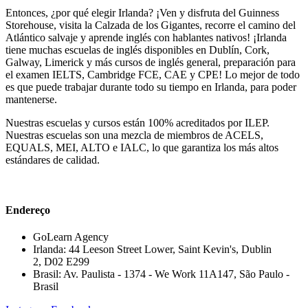
Entonces, ¿por qué elegir Irlanda? ¡Ven y disfruta del Guinness
Storehouse, visita la Calzada de los Gigantes, recorre el camino del
Atlántico salvaje y aprende inglés con hablantes nativos! ¡Irlanda
tiene muchas escuelas de inglés disponibles en Dublín, Cork,
Galway, Limerick y más cursos de inglés general, preparación para
el examen IELTS, Cambridge FCE, CAE y CPE! Lo mejor de todo
es que puede trabajar durante todo su tiempo en Irlanda, para poder
mantenerse.
Nuestras escuelas y cursos están 100% acreditados por ILEP.
Nuestras escuelas son una mezcla de miembros de ACELS,
EQUALS, MEI, ALTO e IALC, lo que garantiza los más altos
estándares de calidad.
Endereço
GoLearn Agency
Irlanda: 44 Leeson Street Lower, Saint Kevin's, Dublin
2, D02 E299
Brasil: Av. Paulista - 1374 - We Work 11A147, São Paulo -
Brasil